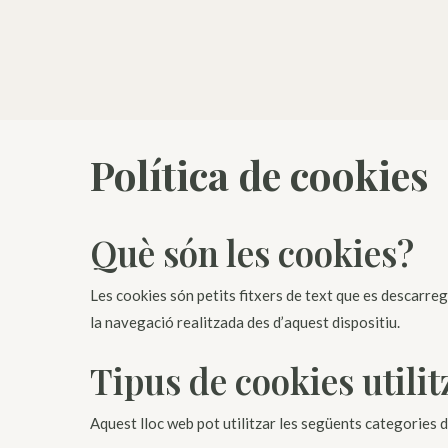
Skip
to
main
content
Política de cookies
Què són les cookies?
Les cookies són petits fitxers de text que es descarr
la navegació realitzada des d’aquest dispositiu.
Tipus de cookies utili
Aquest lloc web pot utilitzar les següents categories 