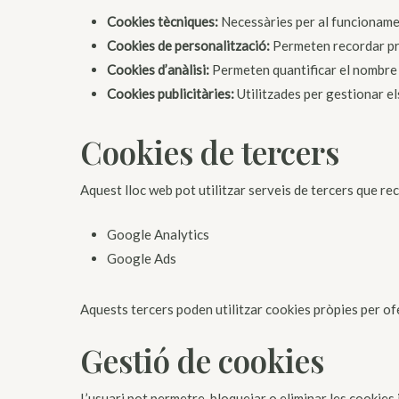
Cookies tècniques:
Necessàries per al funcionamen
Cookies de personalització:
Permeten recordar pref
Cookies d’anàlisi:
Permeten quantificar el nombre d’
Cookies publicitàries:
Utilitzades per gestionar els
Cookies de tercers
Aquest lloc web pot utilitzar serveis de tercers que rec
Google Analytics
Google Ads
Aquests tercers poden utilitzar cookies pròpies per ofe
Gestió de cookies
L’usuari pot permetre, bloquejar o eliminar les cookies 