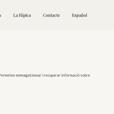
s
La Hípica
Contacte
Español
eb. Permeten emmagatzemar i recuperar informació sobre