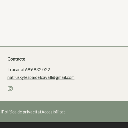
Contacte
Trucar al 699 932 022
natruskylespaidelcavall@gmail.com
l
Política de privacitat
Accesibilitat