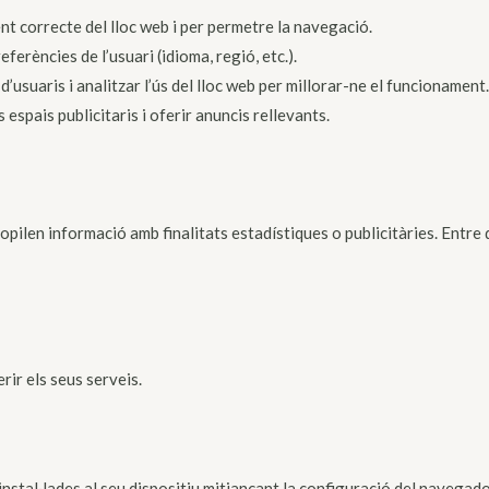
t correcte del lloc web i per permetre la navegació.
erències de l’usuari (idioma, regió, etc.).
usuaris i analitzar l’ús del lloc web per millorar-ne el funcionament
 espais publicitaris i oferir anuncis rellevants.
opilen informació amb finalitats estadístiques o publicitàries. Entre d
rir els seus serveis.
instal·lades al seu dispositiu mitjançant la configuració del navegado