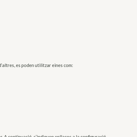
.
’altres, es poden utilitzar eines com:
r. A continuació, s’indiquen enllaços a la configuració