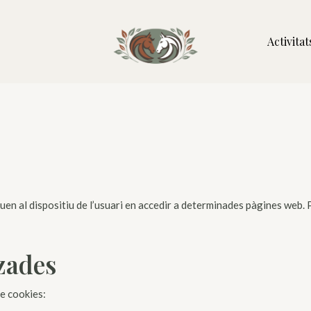
Activitat
eguen al dispositiu de l’usuari en accedir a determinades pàgines w
tzades
de cookies: