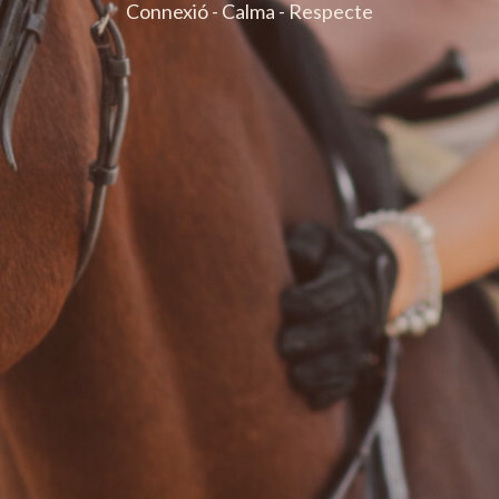
Connexió
-
Calma
-
Respecte