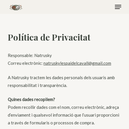
Menu
Skip
to
main
content
Política de Privacitat
Responsable: Natrusky
Correu electrònic:
natruskylespaidelcavall@gmail.com
A Natrusky tractem les dades personals dels usuaris amb
responsabilitat i transparència.
Quines dades recopilem?
Podem recollir dades com el nom, correu electrònic, adreça
d’enviament i qualsevol informació que l’usuari proporcioni
a través de formularis o processos de compra.